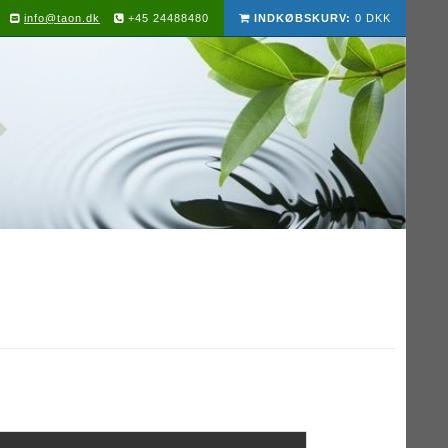
info@taon.dk
+45 24488480
INDKØBSKURV:
0 DKK