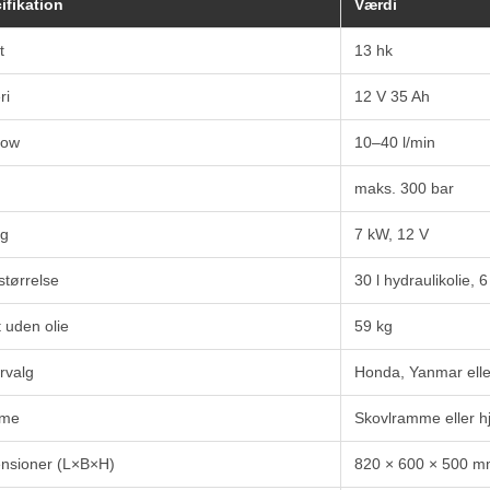
ifikation
Værdi
t
13 hk
ri
12 V 35 Ah
low
10–40 l/min
maks. 300 bar
ng
7 kW, 12 V
størrelse
30 l hydraulikolie, 6
 uden olie
59 kg
rvalg
Honda, Yanmar elle
me
Skovlramme eller hj
nsioner (L×B×H)
820 × 600 × 500 