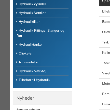
Spec
Hydraulik cylinder
Effek
Hydraulik Ventiler
Hydraulikfilter
Batte
Hydraulik Fittings, Slanger og
Olief
Rør
Tryk
Hydrauliktanke
Køli
Oliekøler
Accumulator
Tank
Hydraulik Værktøj
Vægt
Tilbehør til Hydraulik
Moto
Ram
Nyheder
Dime
Seneste nyheder