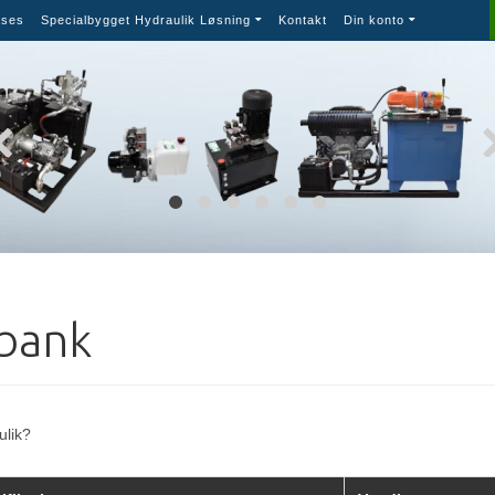
ses
Specialbygget Hydraulik Løsning
Kontakt
Din konto
bank
ulik?