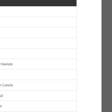
 l benzin
r Loncin
ul
mm