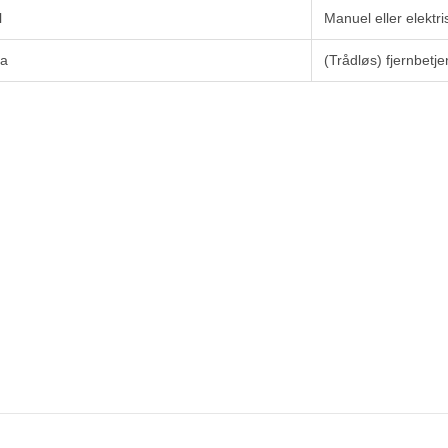
l
Manuel eller elektri
ra
(Trådløs) fjernbetje