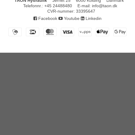
TAON Hydraulik
Jernet 25
6000 Kolding
Danmark
Telefonnr.
:
+45 24488480
E-mail
:
info@taon.dk
CVR-nummer
:
33395647
Facebook
Youtube
Linkedin