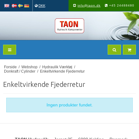
DKK
info@taon.dk
+45 24488480
Forside
/
Webshop
/
Hydraulik Værktøj
/
Donkraft / Cylinder
/
Enkeltvirkende Fjederretur
Enkeltvirkende Fjederretur
Ingen produkter fundet.