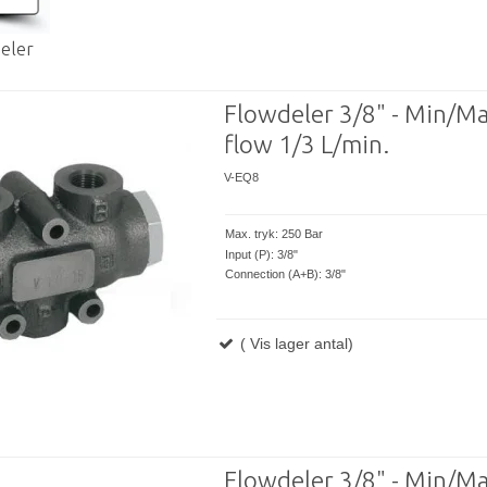
eler
Flowdeler 3/8" - Min/M
flow 1/3 L/min.
V-EQ8
Max. tryk: 250 Bar
Input (P): 3/8"
Connection (A+B): 3/8"
( Vis lager antal)
Flowdeler 3/8" - Min/M