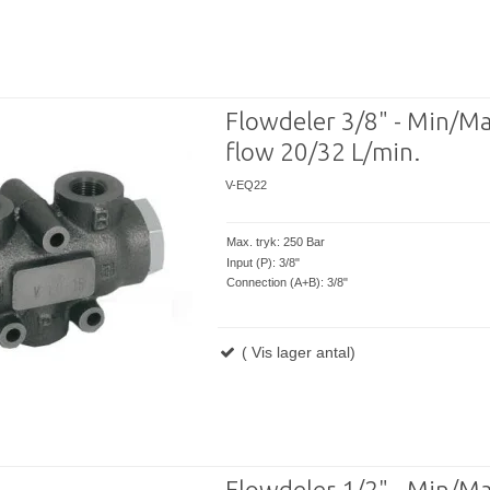
Flowdeler 3/8" - Min/M
flow 20/32 L/min.
V-EQ22
Max. tryk: 250 Bar
Input (P): 3/8"
Connection (A+B): 3/8"
( Vis lager antal)
Flowdeler 1/2" - Min/M