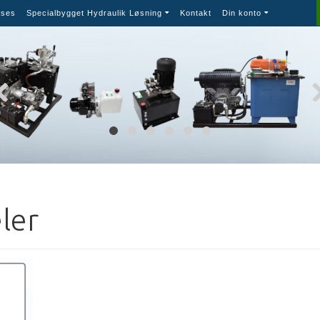
ses
Specialbygget Hydraulik Løsning
Kontakt
Din konto
ler