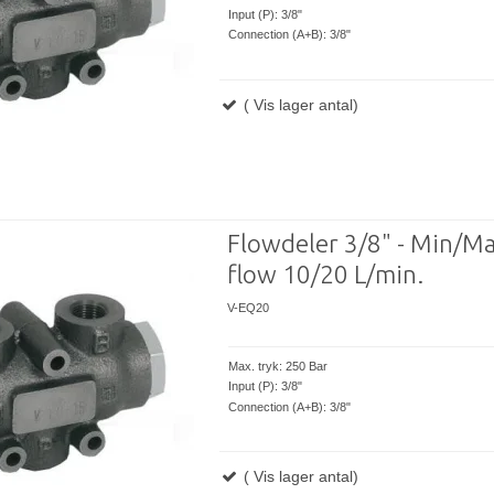
Input (P): 3/8"
Connection (A+B): 3/8"
( Vis lager antal)
Flowdeler 3/8" - Min/M
flow 10/20 L/min.
V-EQ20
Max. tryk: 250 Bar
Input (P): 3/8"
Connection (A+B): 3/8"
( Vis lager antal)