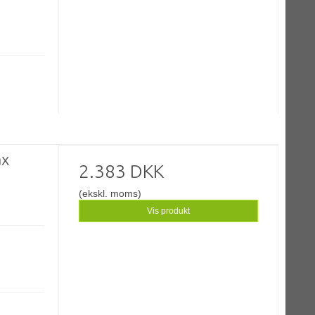
ax
2.383 DKK
(ekskl. moms)
Vis produkt