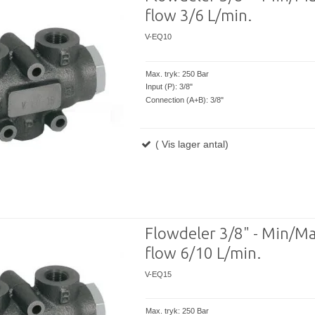
flow 3/6 L/min.
V-EQ10
Max. tryk: 250 Bar
Input (P): 3/8"
Connection (A+B): 3/8"
( Vis lager antal)
Flowdeler 3/8" - Min/M
flow 6/10 L/min.
V-EQ15
Max. tryk: 250 Bar