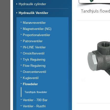
Hydraulik cylinder
Tandhjuls flowd
Hydraulik Ventiler
Manøvreventiler
Magnetventiler (NG)
Proportionalventiler
Patronventiler
IN-LINE Ventiler
Omskifterventil
Tryk Regulering
Flow Regulering
Overcenterventil
Kugleventil
Flowdeler
Tandhjuls flowdeler
Ventiler - 700 Bar
Ventiler - Rustfri