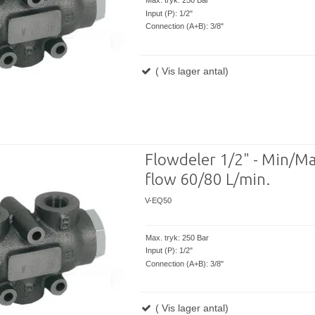
Max. tryk: 250 Bar
Input (P): 1/2"
Connection (A+B): 3/8"
( Vis lager antal)
Flowdeler 1/2" - Min/M
flow 60/80 L/min.
V-EQ50
Max. tryk: 250 Bar
Input (P): 1/2"
Connection (A+B): 3/8"
( Vis lager antal)