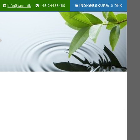
info@taon.dk
+45 24488480
INDKØBSKURV:
0 DKK