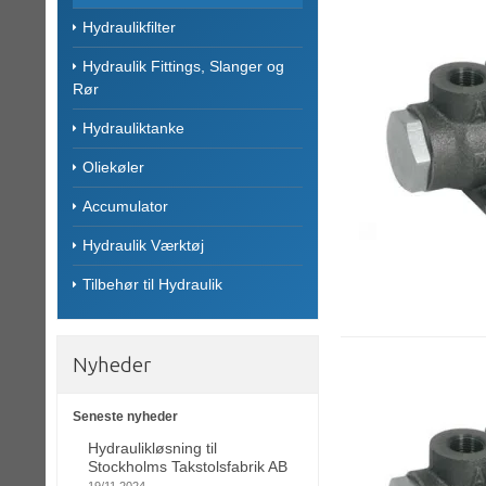
Hydraulikfilter
Hydraulik Fittings, Slanger og
Rør
Hydrauliktanke
Oliekøler
Accumulator
Hydraulik Værktøj
Tilbehør til Hydraulik
Nyheder
Seneste nyheder
Hydraulikløsning til
Stockholms Takstolsfabrik AB