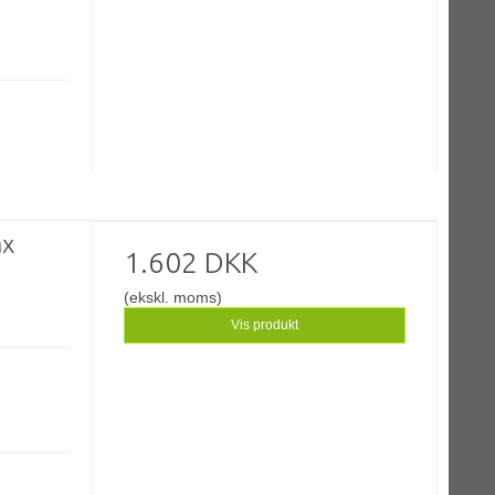
ax
1.602 DKK
(ekskl. moms)
Vis produkt