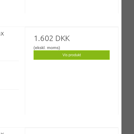
ax
1.602 DKK
(ekskl. moms)
Vis produkt
ax