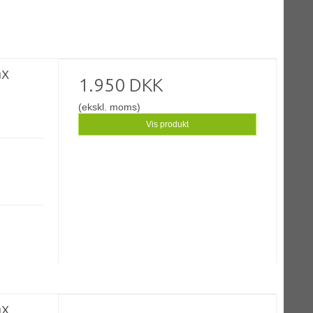
ax
1.950 DKK
(ekskl. moms)
Vis produkt
ax