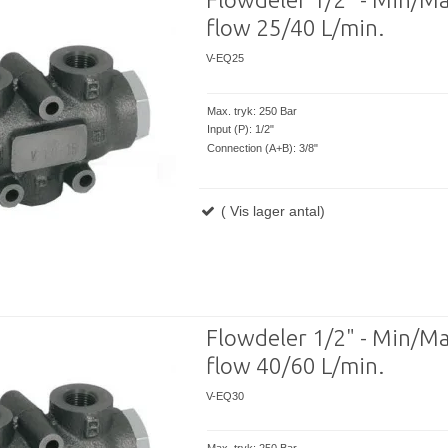
flow 25/40 L/min.
V-EQ25
Max. tryk: 250 Bar
Input (P): 1/2"
Connection (A+B): 3/8"
( Vis lager antal)
Flowdeler 1/2" - Min/M
flow 40/60 L/min.
V-EQ30