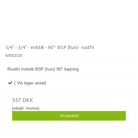
3/4" - 3/4" - Indstik - 90°- BSP (hun) - rustfri
42031212S
Rustfri Indstik BSP (hun) 90° bøjning
( Vis lager antal)
557 DKK
(ekskl. moms)
Vis produkt