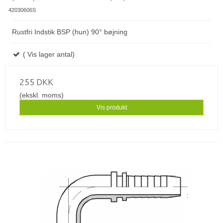
42030606S
Rustfri Indstik BSP (hun) 90° bøjning
( Vis lager antal)
255 DKK
(ekskl. moms)
Vis produkt