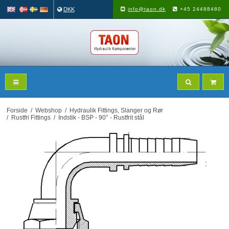
DKK
info@taon.dk
+45 24488480
Forside
/
Webshop
/
Hydraulik Fittings, Slanger og Rør
/
Rustfri Fittings
/
Indstik - BSP - 90° - Rustfrit stål