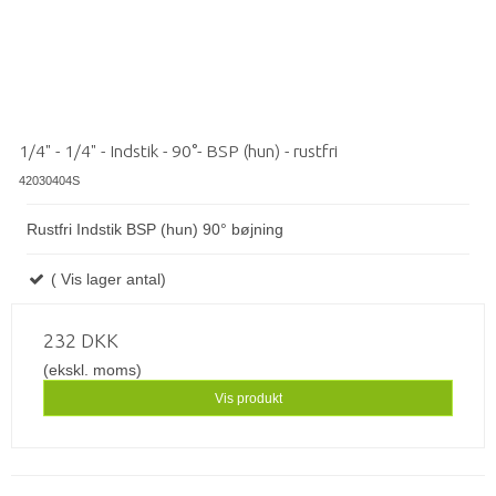
1/4" - 1/4" - Indstik - 90°- BSP (hun) - rustfri
42030404S
Rustfri Indstik BSP (hun) 90° bøjning
( Vis lager antal)
232 DKK
(ekskl. moms)
Vis produkt