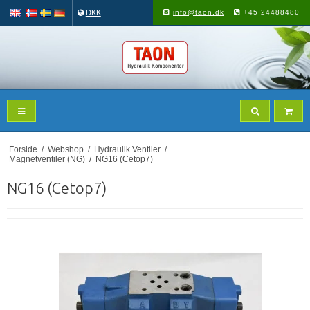
DKK
info@taon.dk
+45 24488480
Forside
/
Webshop
/
Hydraulik Ventiler
/
Magnetventiler (NG)
/
NG16 (Cetop7)
NG16 (Cetop7)