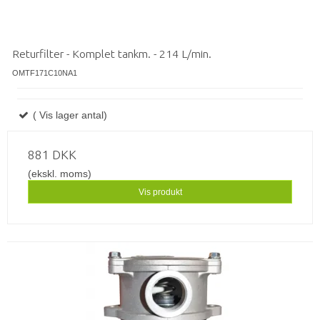
Returfilter - Komplet tankm. - 214 L/min.
OMTF171C10NA1
( Vis lager antal)
881 DKK
(ekskl. moms)
Vis produkt