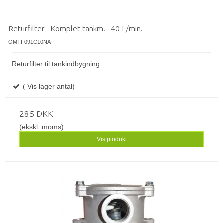
Returfilter - Komplet tankm. - 40 L/min.
OMTF091C10NA
Returfilter til tankindbygning.
( Vis lager antal)
285 DKK
(ekskl. moms)
Vis produkt