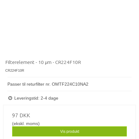
Filterelement - 10 µm - CR224F10R
CR224F10R
Passer til returfilter nr. OMTF224C10NA2
Leveringstid: 2-4 dage
97 DKK
(ekskl. moms)
Vis produkt