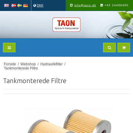
DKK
info@taon.dk
+45 24488480
Forside
/
Webshop
/
Hydraulikfilter
/
Tankmonterede Filtre
Tankmonterede Filtre