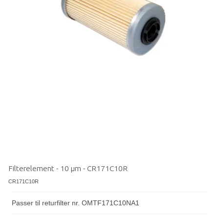
Filterelement - 10 µm - CR171C10R
CR171C10R
Passer til returfilter nr. OMTF171C10NA1