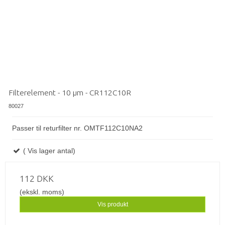
Filterelement - 10 µm - CR112C10R
80027
Passer til returfilter nr. OMTF112C10NA2
( Vis lager antal)
112 DKK
(ekskl. moms)
Vis produkt