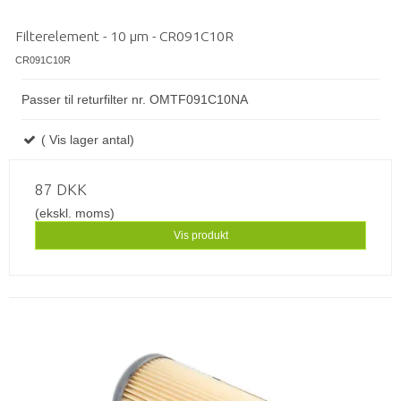
Filterelement - 10 µm - CR091C10R
CR091C10R
Passer til returfilter nr. OMTF091C10NA
( Vis lager antal)
87 DKK
(ekskl. moms)
Vis produkt