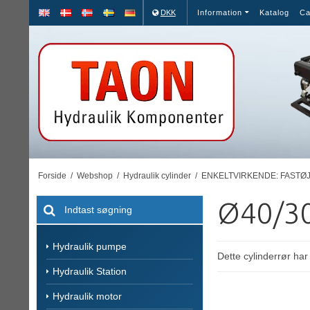
DKK
Information
Katalog
Ca
Forside
/
Webshop
/
Hydraulik cylinder
/
ENKELTVIRKENDE: FASTØ
Ø40/3
Hydraulik pumpe
Dette cylinderrør ha
Hydraulik Station
Hydraulik motor