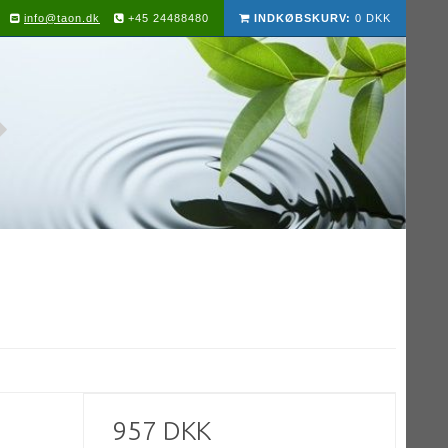
info@taon.dk
+45 24488480
INDKØBSKURV:
0 DKK
957 DKK