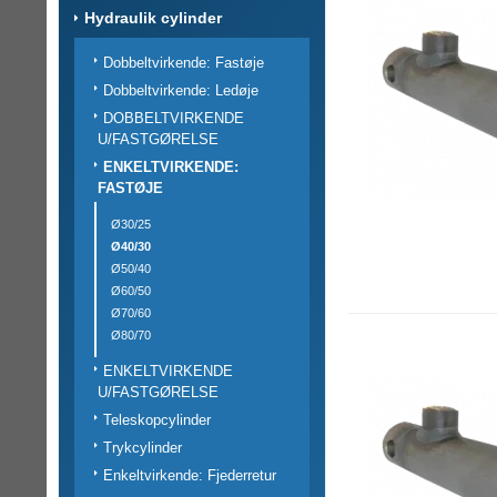
Hydraulik cylinder
Dobbeltvirkende: Fastøje
Dobbeltvirkende: Ledøje
DOBBELTVIRKENDE
U/FASTGØRELSE
ENKELTVIRKENDE:
FASTØJE
Ø30/25
Ø40/30
Ø50/40
Ø60/50
Ø70/60
Ø80/70
ENKELTVIRKENDE
U/FASTGØRELSE
Teleskopcylinder
Trykcylinder
Enkeltvirkende: Fjederretur