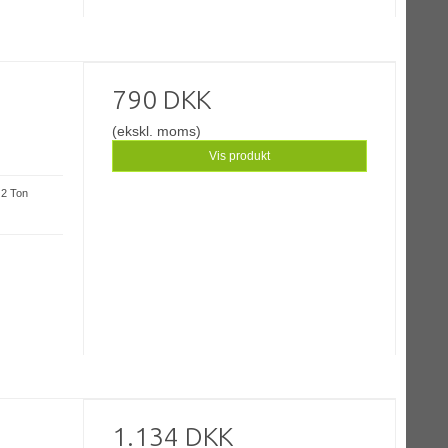
790 DKK
(ekskl. moms)
Vis produkt
: 2 Ton
1.134 DKK