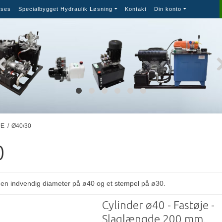
ses
Specialbygget Hydraulik Løsning
Kontakt
Din konto
JE
/
Ø40/30
0
r en indvendig diameter på ø40 og et stempel på ø30.
Cylinder ø40 - Fastøje -
Slaglængde 200 mm.