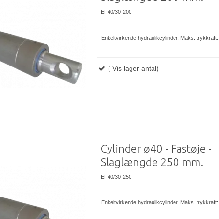
EF40/30-200
Enkeltvirkende hydraulikcylinder. Maks. trykkraft
( Vis lager antal)
Cylinder ø40 - Fastøje -
Slaglængde 250 mm.
EF40/30-250
Enkeltvirkende hydraulikcylinder. Maks. trykkraft