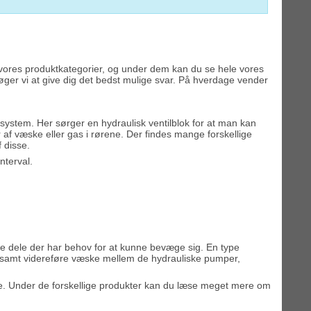
e vores produktkategorier, og under dem kan du se hele vores
søger vi at give dig det bedst mulige svar. På hverdage vender
, system. Her sørger en hydraulisk ventilblok for at man kan
af væske eller gas i rørene. Der findes mange forskellige
f disse.
nterval.
re dele der har behov for at kunne bevæge sig. En type
e, samt videreføre væske mellem de hydrauliske pumper,
lie. Under de forskellige produkter kan du læse meget mere om