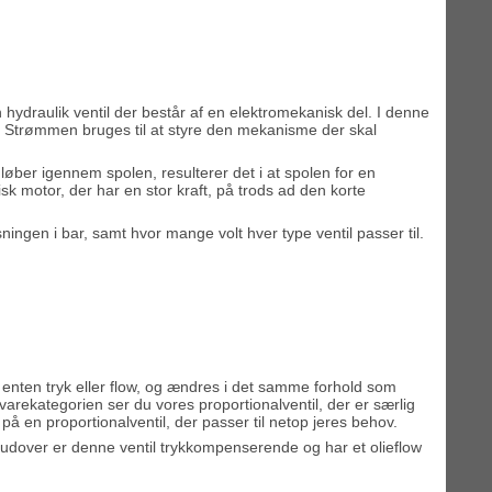
 hydraulik ventil der består af en elektromekanisk del. I denne
lt. Strømmen bruges til at styre den mekanisme der skal
løber igennem spolen, resulterer det i at spolen for en
k motor, der har en stor kraft, på trods ad den korte
ngen i bar, samt hvor mange volt hver type ventil passer til.
ed enten tryk eller flow, og ændres i det samme forhold som
er varekategorien ser du vores proportionalventil, der er særlig
d på en proportionalventil, der passer til netop jeres behov.
dover er denne ventil trykkompenserende og har et olieflow