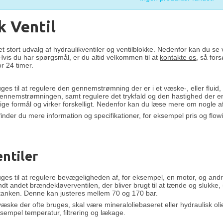
k Ventil
t stort udvalg af hydraulikventiler og ventilblokke. Nedenfor kan du s
Hvis du har spørgsmål, er du altid velkommen til at
kontakte os
, så for
or 24 timer.
uges til at regulere den gennemstrømning der er i et væske-, eller fluid
 gennemstrømningen, samt regulere det trykfald og den hastighed der er 
llige formål og virker forskelligt. Nedenfor kan du læse mere om nogle a
inder du mere information og specifikationer, for eksempel pris og flowi
ntiler
ges til at regulere bevægeligheden af, for eksempel, en motor, og and
ndt andet brændekløverventilen, der bliver brugt til at tænde og slukk
 tanken. Denne kan justeres mellem 70 og 170 bar.
væske der ofte bruges, skal være mineraloliebaseret eller hydraulisk o
eksempel temperatur, filtrering og lækage.