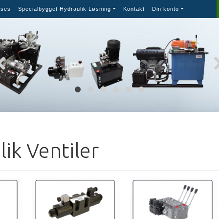
ses
Specialbygget Hydraulik Løsning
Kontakt
Din konto
ik Ventiler