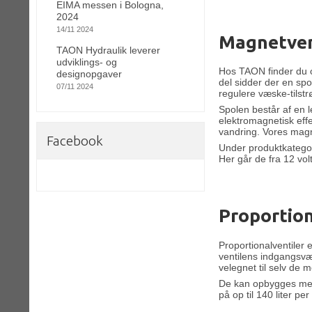
EIMA messen i Bologna,
2024
14/11 2024
Magnetven
TAON Hydraulik leverer
udviklings- og
Hos TAON finder du og
designopgaver
del sidder der en spo
07/11 2024
regulere væske-tilstr
Spolen består af en l
elektromagnetisk effe
vandring. Vores magne
Facebook
Under produktkategor
Her går de fra 12 volt 
Proportion
Proportionalventiler 
ventilens indgangsværd
velegnet til selv de m
De kan opbygges med 
på op til 140 liter per