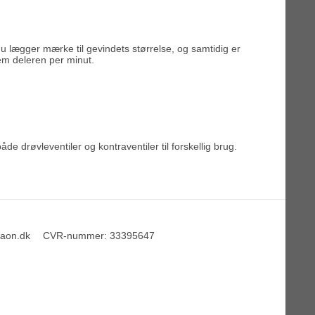
 du lægger mærke til gevindets størrelse, og samtidig er
em deleren per minut.
åde drøvleventiler og kontraventiler til forskellig brug.
taon.dk
CVR-nummer
:
33395647