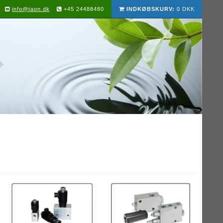
info@taon.dk
+45 24488480
INDKØBSKURV:
0 DKK