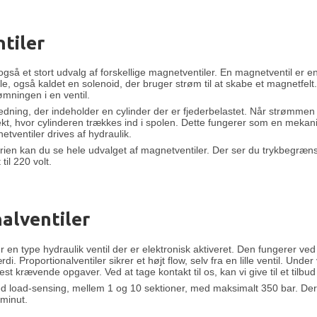
tiler
så et stort udvalg af forskellige magnetventiler. En magnetventil er en
le, også kaldet en solenoid, der bruger strøm til at skabe et magnetfe
ømningen i en ventil.
edning, der indeholder en cylinder der er fjederbelastet. Når strømmen 
kt, hvor cylinderen trækkes ind i spolen. Dette fungerer som en mekanis
tventiler drives af hydraulik.
ien kan du se hele udvalget af magnetventiler. Der ser du trykbegrænsni
til 220 volt.
alventiler
er en type hydraulik ventil der er elektronisk aktiveret. Den fungerer v
i. Proportionalventiler sikrer et højt flow, selv fra en lille ventil. Und
est krævende opgaver. Ved at tage kontakt til os, kan vi give til et tilbu
load-sensing, mellem 1 og 10 sektioner, med maksimalt 350 bar. Deru
 minut.