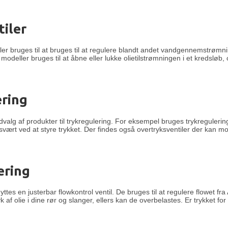
tiler
tiler bruges til at bruges til at regulere blandt andet vandgennemstrømn
modeller bruges til at åbne eller lukke olietilstrømningen i et kredsløb,
ering
udvalg af produkter til trykregulering. For eksempel bruges trykregulering
svært ved at styre trykket. Der findes også overtryksventiler der kan 
ering
yttes en justerbar flowkontrol ventil. De bruges til at regulere flowet fra 
yk af olie i dine rør og slanger, ellers kan de overbelastes. Er trykket for 