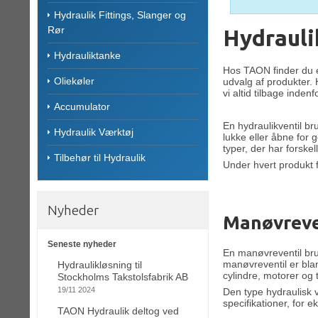
Hydraulik Fittings, Slanger og
Rør
Hydrauli
Hydrauliktanke
Hos TAON finder du e
Oliekøler
udvalg af produkter. 
vi altid tilbage indenf
Accumulator
En hydraulikventil br
Hydraulik Værktøj
lukke eller åbne for
typer, der har forske
Tilbehør til Hydraulik
Under hvert produkt f
Nyheder
Manøvreve
Seneste nyheder
En manøvreventil bru
manøvreventil er bla
Hydraulikløsning til
cylindre, motorer og
Stockholms Takstolsfabrik AB
19/11 2024
Den type hydraulisk 
specifikationer, for 
TAON Hydraulik deltog ved