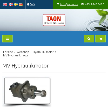
DKK
info@taon.dk
+45 24488480
Forside
/
Webshop
/
Hydraulik motor
/
MV Hydraulikmotor
MV Hydraulikmotor