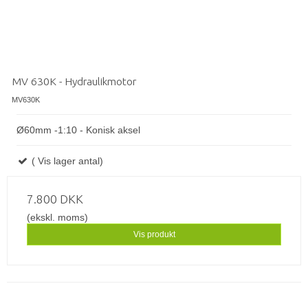
MV 630K - Hydraulikmotor
MV630K
Ø60mm -1:10 - Konisk aksel
( Vis lager antal)
7.800 DKK
(ekskl. moms)
Vis produkt