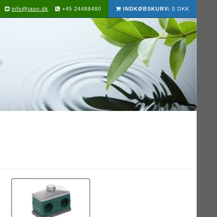
info@taon.dk
+45 24488480
INDKØBSKURV:
0 DKK