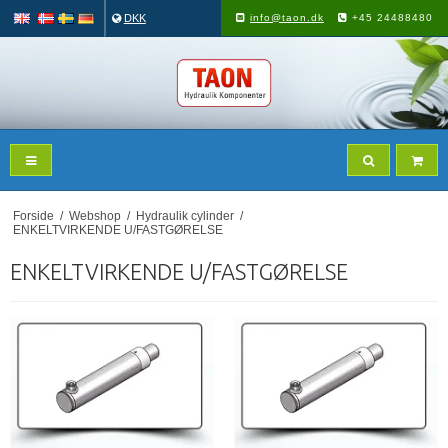
DKK
info@taon.dk
+45 24488480
Forside
/
Webshop
/
Hydraulik cylinder
/
ENKELTVIRKENDE U/FASTGØRELSE
ENKELTVIRKENDE U/FASTGØRELSE