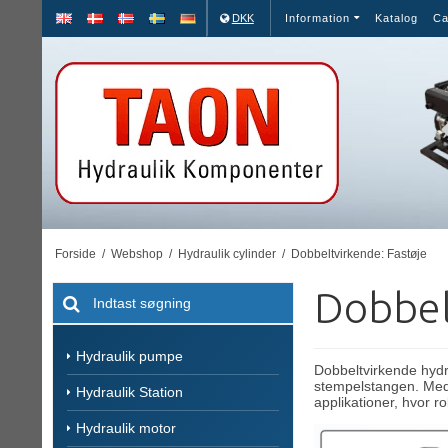
DKK
Information
Katalog
Ca
Forside
/
Webshop
/
Hydraulik cylinder
/
Dobbeltvirkende: Fastøje
Dobbel
Hydraulik pumpe
Dobbeltvirkende hydra
stempelstangen. Med f
Hydraulik Station
applikationer, hvor r
Hydraulik motor