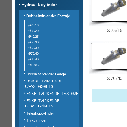
Hydraulik cylinder
Dobbeltvirkende: Fastøje
Ø25/16
Ø25/16
Ø32/20
Ø40/25
Ø50/30
Ø60/30
Ø70/40
Ø80/40
Ø100/50
Dobbeltvirkende: Ledøje
Ø70/40
DOBBELTVIRKENDE
U/FASTGØRELSE
ENKELTVIRKENDE: FASTØJE
ENKELTVIRKENDE
U/FASTGØRELSE
Teleskopcylinder
Trykcylinder