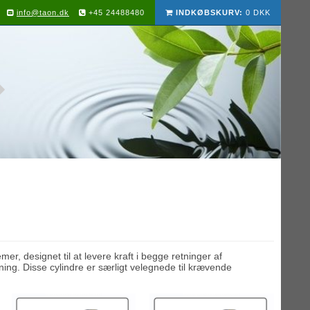
info@taon.dk
+45 24488480
INDKØBSKURV:
0 DKK
er, designet til at levere kraft i begge retninger af
ning. Disse cylindre er særligt velegnede til krævende