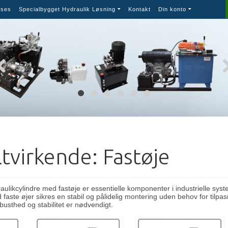
ses
Specialbygget Hydraulik Løsning
Kontakt
Din konto
tvirkende: Fastøje
ulikcylindre med fastøje er essentielle komponenter i industrielle system
aste øjer sikres en stabil og pålidelig montering uden behov for tilpas
obusthed og stabilitet er nødvendigt.