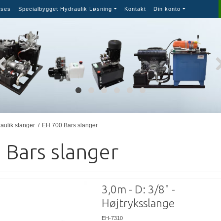
ses
Specialbygget Hydraulik Løsning
Kontakt
Din konto
aulik slanger
/
EH 700 Bars slanger
 Bars slanger
3,0m - D: 3/8" -
Højtryksslange
EH-7310