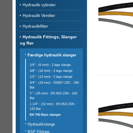
Hydraulik cylinder
Hydraulik Ventiler
Hydraulikfilter
Hydraulik Fittings, Slanger
og Rør
Færdige hydraulik slanger
1/4" - (6 mm) - 2 lags slange.
3/8" - (10 mm) - 2 lags slange
1/2" - (13 mm) - 2 lags slange
3/4" - (19 mm) - EN857-2SC - 280
Bar
1" - (25 mm) - EN 853-2SN - 165
Bar
1 1/4" - (32 mm) - EN 853-2SN -
125 Bar
EH 700 Bars slanger
Hydraulikslange
BSP Fittings