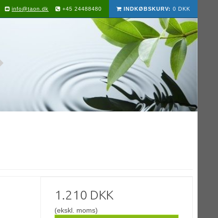
info@taon.dk
+45 24488480
INDKØBSKURV:
0 DKK
1.210 DKK
(ekskl. moms)