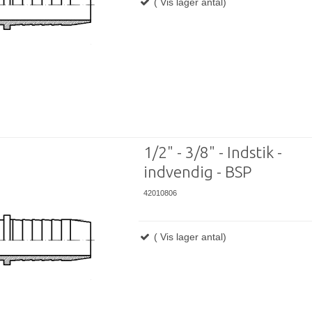
( Vis lager antal)
1/2" - 3/8" - Indstik -
indvendig - BSP
42010806
( Vis lager antal)