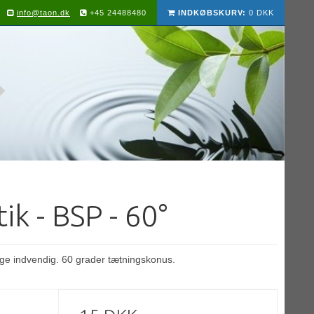
info@taon.dk
+45 24488480
INDKØBSKURV:
0 DKK
tik - BSP - 60°
lige indvendig. 60 grader tætningskonus.