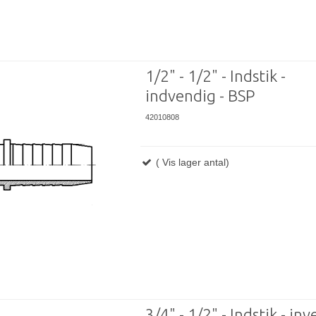
1/2" - 1/2" - Indstik -
indvendig - BSP
42010808
( Vis lager antal)
3/4" - 1/2" - Indstik - in