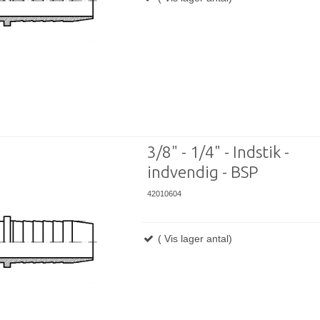
3/8" - 1/4" - Indstik -
indvendig - BSP
42010604
( Vis lager antal)