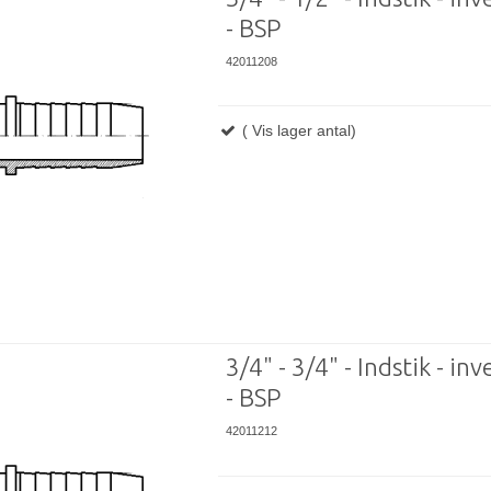
- BSP
42011208
( Vis lager antal)
3/4" - 3/4" - Indstik - in
- BSP
42011212