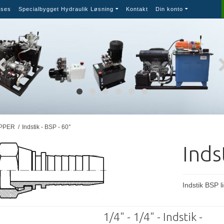
ses
Specialbygget Hydraulik Løsning
Kontakt
Din konto
APPER
/
Indstik - BSP - 60°
Inds
Indstik BSP 
1/4" - 1/4" - Indstik -