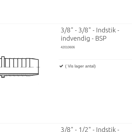
3/8" - 3/8" - Indstik -
indvendig - BSP
42010606
( Vis lager antal)
3/8" - 1/2" - Indstik -