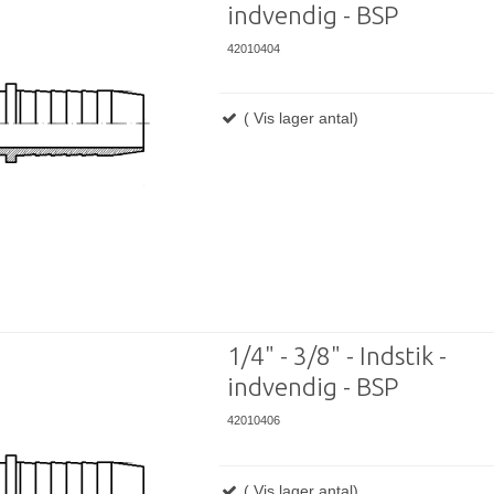
indvendig - BSP
42010404
( Vis lager antal)
1/4" - 3/8" - Indstik -
indvendig - BSP
42010406
( Vis lager antal)