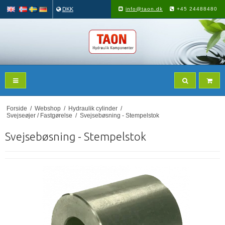
DKK
info@taon.dk
+45 24488480
Forside
/
Webshop
/
Hydraulik cylinder
/
Svejseøjer / Fastgørelse
/
Svejsebøsning - Stempelstok
Svejsebøsning - Stempelstok