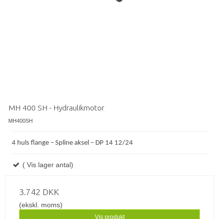
MH 400 SH - Hydraulikmotor
MH400SH
4 huls flange – Spline aksel – DP 14 12/24
( Vis lager antal)
3.742 DKK
(ekskl. moms)
Vis produkt