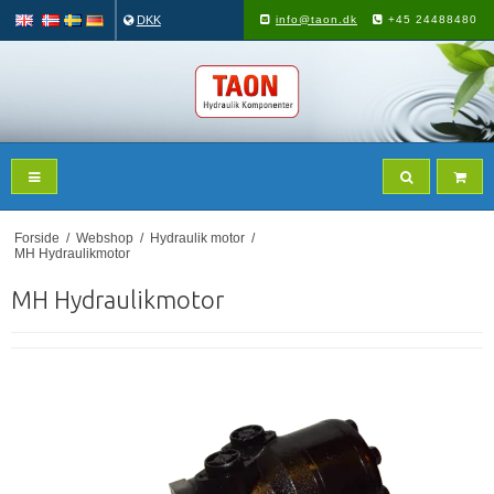
DKK
info@taon.dk
+45 24488480
Forside
/
Webshop
/
Hydraulik motor
/
MH Hydraulikmotor
MH Hydraulikmotor