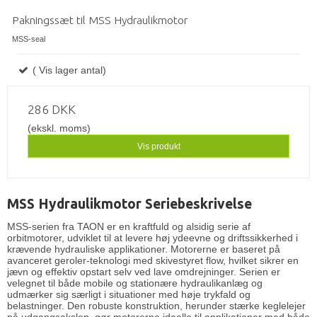
Pakningssæt til MSS Hydraulikmotor
MSS-seal
( Vis lager antal)
286 DKK
(ekskl. moms)
Vis produkt
MSS Hydraulikmotor Seriebeskrivelse
MSS-serien fra TAON er en kraftfuld og alsidig serie af
orbitmotorer, udviklet til at levere høj ydeevne og driftssikkerhed i
krævende hydrauliske applikationer. Motorerne er baseret på
avanceret geroler-teknologi med skivestyret flow, hvilket sikrer en
jævn og effektiv opstart selv ved lave omdrejninger. Serien er
velegnet til både mobile og stationære hydraulikanlæg og
udmærker sig særligt i situationer med høje trykfald og
belastninger. Den robuste konstruktion, herunder stærke keglelejer
på udgangsakslen, gør motorerne ideelle til applikationer med både