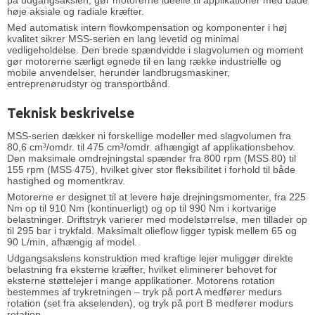
høje aksiale og radiale kræfter.
Med automatisk intern flowkompensation og komponenter i høj
kvalitet sikrer MSS-serien en lang levetid og minimal
vedligeholdelse. Den brede spændvidde i slagvolumen og moment
gør motorerne særligt egnede til en lang række industrielle og
mobile anvendelser, herunder landbrugsmaskiner,
entreprenørudstyr og transportbånd.
Teknisk beskrivelse
MSS-serien dækker ni forskellige modeller med slagvolumen fra
80,6 cm³/omdr. til 475 cm³/omdr. afhængigt af applikationsbehov.
Den maksimale omdrejningstal spænder fra 800 rpm (MSS 80) til
155 rpm (MSS 475), hvilket giver stor fleksibilitet i forhold til både
hastighed og momentkrav.
Motorerne er designet til at levere høje drejningsmomenter, fra 225
Nm op til 910 Nm (kontinuerligt) og op til 990 Nm i kortvarige
belastninger. Driftstryk varierer med modelstørrelse, men tillader op
til 295 bar i trykfald. Maksimalt olieflow ligger typisk mellem 65 og
90 L/min, afhængig af model.
Udgangsakslens konstruktion med kraftige lejer muliggør direkte
belastning fra eksterne kræfter, hvilket eliminerer behovet for
eksterne støttelejer i mange applikationer. Motorens rotation
bestemmes af trykretningen – tryk på port A medfører medurs
rotation (set fra akselenden), og tryk på port B medfører modurs
rotation.