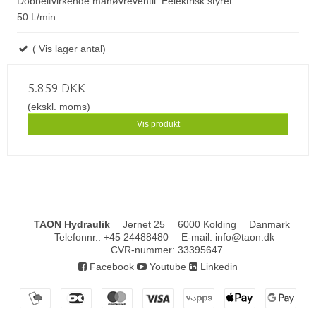
Dobbeltvirkende manøvreventil. Eelektrisk styret.
50 L/min.
( Vis lager antal)
5.859 DKK
(ekskl. moms)
Vis produkt
TAON Hydraulik
Jernet 25
6000 Kolding
Danmark
Telefonnr.
:
+45 24488480
E-mail
:
info@taon.dk
CVR-nummer
:
33395647
Facebook
Youtube
Linkedin