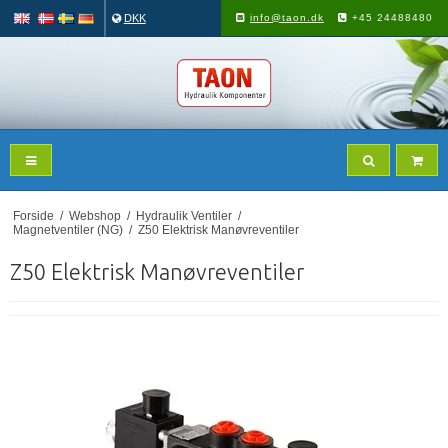
DKK
info@taon.dk
+45 24488480
Forside
/
Webshop
/
Hydraulik Ventiler
/
Magnetventiler (NG)
/
Z50 Elektrisk Manøvreventiler
Z50 Elektrisk Manøvreventiler