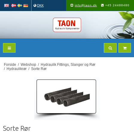
DKK
info@taon.dk
+45 24488480
Forside
/
Webshop
/
Hydraulik Fittings, Slanger og Rør
/
Hydraulikrør
/
Sorte Rør
Sorte Rør