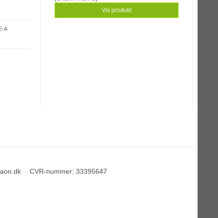
Vis produkt
E-A
taon.dk
CVR-nummer
:
33395647