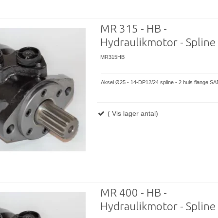
MR 315 - HB -
Hydraulikmotor - Spline
MR315HB
Aksel Ø25 - 14-DP12/24 spline - 2 huls flange SA
( Vis lager antal)
MR 400 - HB -
Hydraulikmotor - Spline