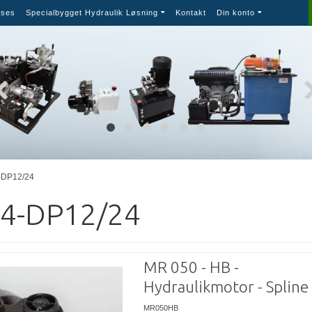
ses
Specialbygget Hydraulik Løsning
Kontakt
Din konto
-DP12/24
14-DP12/24
MR 050 - HB -
Hydraulikmotor - Spline
MR050HB