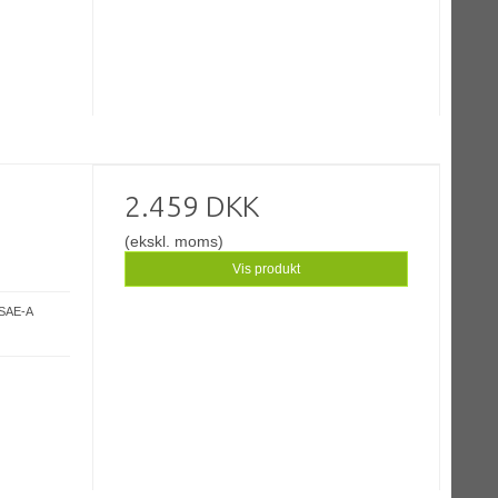
2.459 DKK
(ekskl. moms)
Vis produkt
 SAE-A