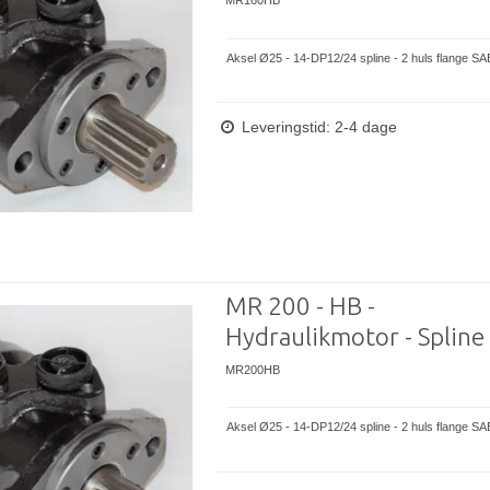
MR160HB
Aksel Ø25 - 14-DP12/24 spline - 2 huls flange SA
Leveringstid: 2-4 dage
MR 200 - HB -
Hydraulikmotor - Spline
MR200HB
Aksel Ø25 - 14-DP12/24 spline - 2 huls flange SA