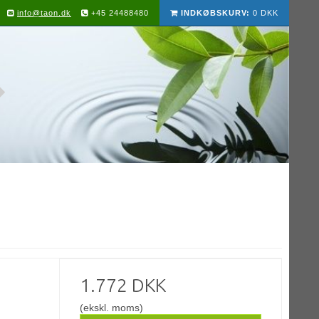
info@taon.dk
+45 24488480
INDKØBSKURV:
0 DKK
1.772 DKK
(ekskl. moms)