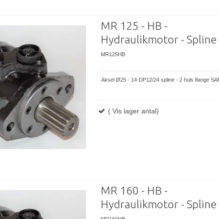
MR 125 - HB -
Hydraulikmotor - Spline
MR125HB
Aksel Ø25 - 14-DP12/24 spline - 2 huls flange SA
( Vis lager antal)
MR 160 - HB -
Hydraulikmotor - Spline