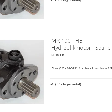
MR 100 - HB -
Hydraulikmotor - Spline
MR100HB
Aksel Ø25 - 14-DP12/24 spline - 2 huls flange SA
( Vis lager antal)