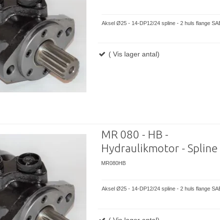
Aksel Ø25 - 14-DP12/24 spline - 2 huls flange SA
( Vis lager antal)
MR 080 - HB -
Hydraulikmotor - Spline
MR080HB
Aksel Ø25 - 14-DP12/24 spline - 2 huls flange SA
( Vis lager antal)