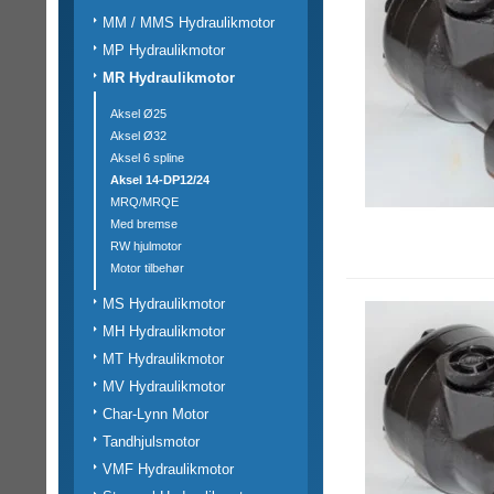
MM / MMS Hydraulikmotor
MP Hydraulikmotor
MR Hydraulikmotor
Aksel Ø25
Aksel Ø32
Aksel 6 spline
Aksel 14-DP12/24
MRQ/MRQE
Med bremse
RW hjulmotor
Motor tilbehør
MS Hydraulikmotor
MH Hydraulikmotor
MT Hydraulikmotor
MV Hydraulikmotor
Char-Lynn Motor
Tandhjulsmotor
VMF Hydraulikmotor