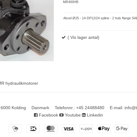
MR400HB
Aksel Ø25 - 14-DP12/24 spline - 2 huls flange SA
( Vis lager antal)
R hydraulikmotorer
6000 Kolding
Danmark
Telefonnr.
:
+45 24488480
E-mail
:
info@
Facebook
Youtube
Linkedin