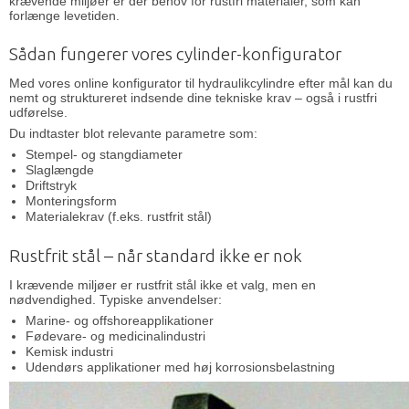
krævende miljøer er der behov for rustfri materialer, som kan
forlænge levetiden.
Sådan fungerer vores cylinder-konfigurator
Med vores online konfigurator til hydraulikcylindre efter mål kan du
nemt og struktureret indsende dine tekniske krav – også i rustfri
udførelse.
Du indtaster blot relevante parametre som:
Stempel- og stangdiameter
Slaglængde
Driftstryk
Monteringsform
Materialekrav (f.eks. rustfrit stål)
Rustfrit stål – når standard ikke er nok
I krævende miljøer er rustfrit stål ikke et valg, men en
nødvendighed. Typiske anvendelser:
Marine- og offshoreapplikationer
Fødevare- og medicinalindustri
Kemisk industri
Udendørs applikationer med høj korrosionsbelastning