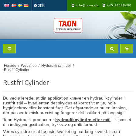
DKK
info@taon.dk
+45 24488480
Forside
/
Webshop
/
Hydraulik cylinder
/
Rustfri Cylinder
Rustfri Cylinder
Du ved allerede, at din applikation kræver en hydraulikcylinder i
rustfrit stål – hvad enten det skyldes et korrosivt miljø, høje
hygiejnekrav eller konstant fugt. Det afgørende er nu en løsning,
der passer teknisk præcist og fungerer driftssikkert på lang sigt.
Taon Hydraulik
producerer
hydraulikcylindre efter mål
– tilpasset
din indbygningssituation, trykkrav og driftsforhold.
Vores cylindre er af højeste kvalitet og har lang levetid. Især i