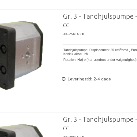
Gr. 3 - Tandhjulspumpe 
cc
30C25X146HF
3
Tandhjulspumpe, Displacement 25 cm
/omd., Eur
Konisk aksel 1:8
Rotation: Højre (kan ændres under valgmulighed)
Leveringstid: 2-4 dage
Gr. 3 - Tandhjulspumpe 
cc