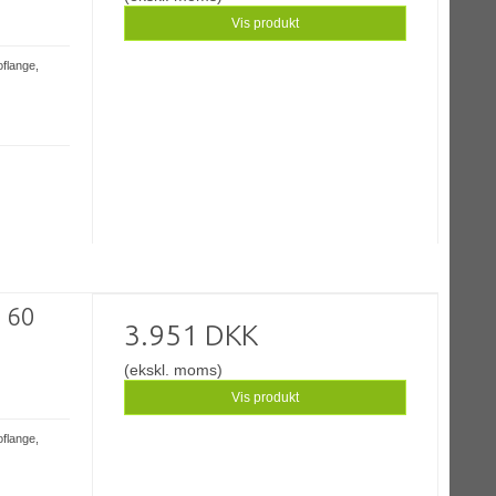
Vis produkt
oflange,
- 60
3.951 DKK
(ekskl. moms)
Vis produkt
oflange,