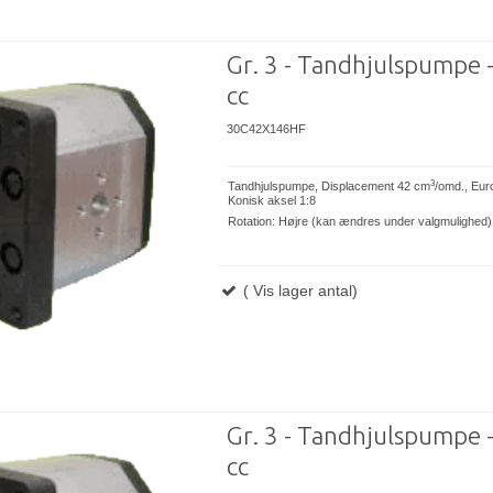
Gr. 3 - Tandhjulspumpe 
cc
30C42X146HF
3
Tandhjulspumpe, Displacement 42 cm
/omd., Eur
Konisk aksel 1:8
Rotation: Højre (kan ændres under valgmulighed)
( Vis lager antal)
Gr. 3 - Tandhjulspumpe 
cc