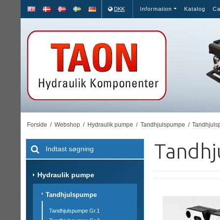
DKK
Information
Katalog
Ca
Forside
/
Webshop
/
Hydraulik pumpe
/
Tandhjulspumpe
/
Tandhjuls
Tandhj
Hydraulik pumpe
Tandhjulspumpe
Tandhjulspumpe Gr.1