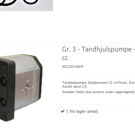
Gr. 3 - Tandhjulspumpe 
cc
30C22X146HF
3
Tandhjulspumpe, Displacement 22 cm
/omd., Eur
Konisk aksel 1:8
Rotation: Højre (kan ændres under valgmulighed)
( Vis lager antal)