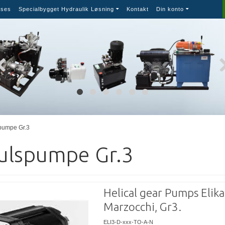
ses
Specialbygget Hydraulik Løsning
Kontakt
Din konto
pumpe Gr.3
ulspumpe Gr.3
Helical gear Pumps Elika
Marzocchi, Gr3.
ELI3-D-xxx-TO-A-N