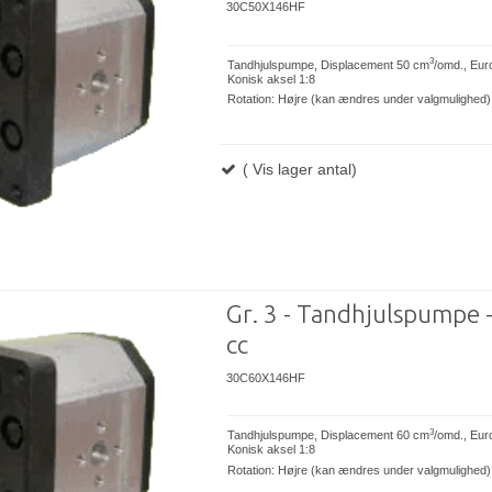
30C50X146HF
3
Tandhjulspumpe, Displacement 50 cm
/omd., Eur
Konisk aksel 1:8
Rotation: Højre (kan ændres under valgmulighed)
( Vis lager antal)
Gr. 3 - Tandhjulspumpe 
cc
30C60X146HF
3
Tandhjulspumpe, Displacement 60 cm
/omd., Eur
Konisk aksel 1:8
Rotation: Højre (kan ændres under valgmulighed)