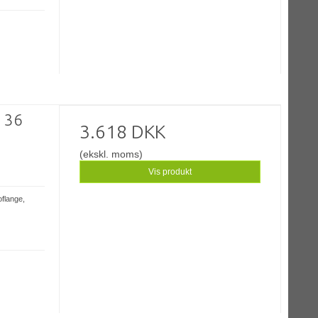
- 36
3.618 DKK
(ekskl. moms)
Vis produkt
oflange,