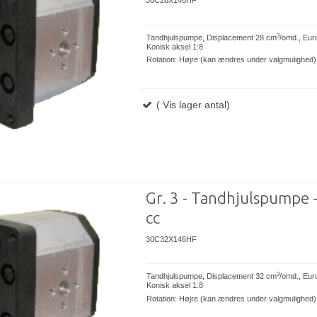
30C28X146HF
3
Tandhjulspumpe, Displacement 28 cm
/omd., Eur
Konisk aksel 1:8
Rotation: Højre (kan ændres under valgmulighed)
( Vis lager antal)
Gr. 3 - Tandhjulspumpe 
cc
30C32X146HF
3
Tandhjulspumpe, Displacement 32 cm
/omd., Eur
Konisk aksel 1:8
Rotation: Højre (kan ændres under valgmulighed)