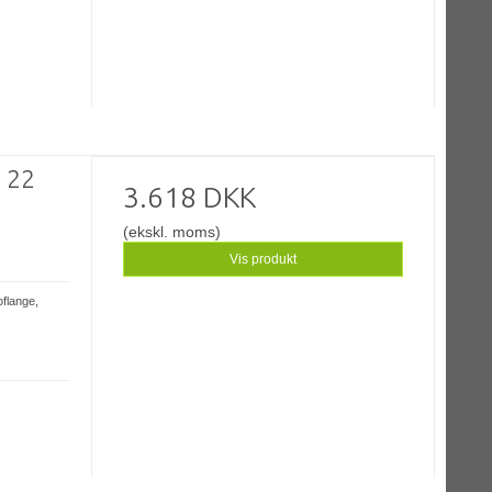
- 22
3.618 DKK
(ekskl. moms)
Vis produkt
oflange,