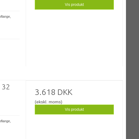
Vis produkt
oflange,
- 32
3.618 DKK
(ekskl. moms)
Vis produkt
oflange,