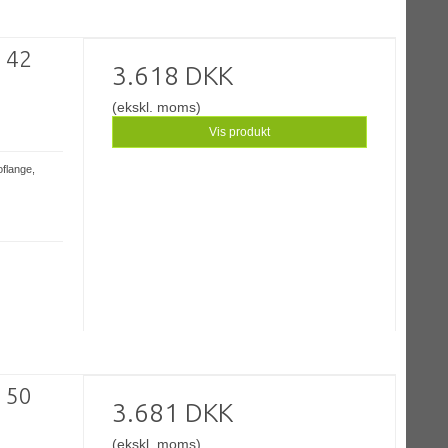
- 42
3.618 DKK
(ekskl. moms)
Vis produkt
oflange,
- 50
3.681 DKK
(ekskl. moms)