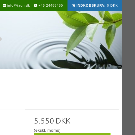
info@taon.dk
+45 24488480
INDKØBSKURV:
0 DKK
5.550 DKK
(ekskl. moms)