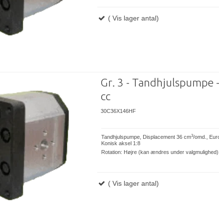
( Vis lager antal)
Gr. 3 - Tandhjulspumpe 
cc
30C36X146HF
3
Tandhjulspumpe, Displacement 36 cm
/omd., Eur
Konisk aksel 1:8
Rotation: Højre (kan ændres under valgmulighed)
( Vis lager antal)