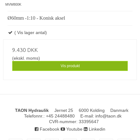
MVW800K
Ø60mm -1:10 - Konisk aksel
( Vis lager antal)
9.430 DKK
(ekskl. moms)
Vis produkt
TAON Hydraulik
Jernet 25
6000 Kolding
Danmark
Telefonnr.
:
+45 24488480
E-mail
:
info@taon.dk
CVR-nummer
:
33395647
Facebook
Youtube
Linkedin