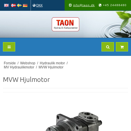
DKK
info@taon.dk
+45 24488480
Forside
/
Webshop
/
Hydraulik motor
/
MV Hydraulikmotor
/
MVW Hjulmotor
MVW Hjulmotor